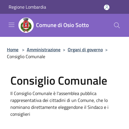
Salta al contenuto principale
Regione Lombardia
Comune di Osio Sotto
Home
>
Amministrazione
>
Organi di governo
>
Consiglio Comunale
Consiglio Comunale
Il Consiglio Comunale è l'assemblea pubblica
rappresentativa dei cittadini di un Comune, che lo
nominano direttamente eleggendone il Sindaco e i
consiglieri