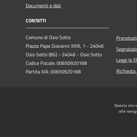
Documenti e dati
CONTATTI
Comune di Osio Sotto
Prenotaz
Piazza Papa Giovanni XXIII, 1 - 24046
Segnalazi
Osio Sotto (BG) - 24046 - Osio Sotto
Leggi le 
Codice Fiscale: 00650920168
Richiesta
Partita IVA: 00650920168
PEC:
comune.osiosotto@pec.regione.lombardia.it
Questo sito 
Centralino Unico: 035 4185901
alla navig