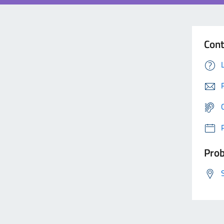
Cont
Prob