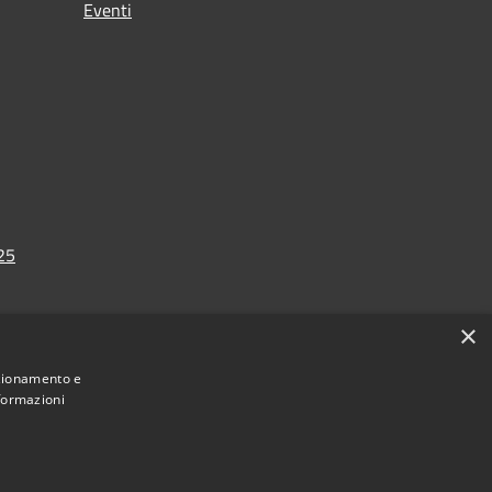
Eventi
025
×
nzionamento e
nformazioni