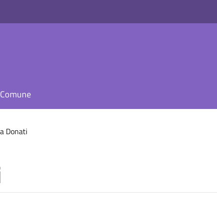
il Comune
a Donati
i