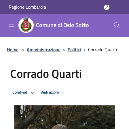
Salta al contenuto principale
Regione Lombardia
Comune di Osio Sotto
Home
>
Amministrazione
>
Politici
>
Corrado Quarti
Corrado Quarti
Condividi
Vedi azioni