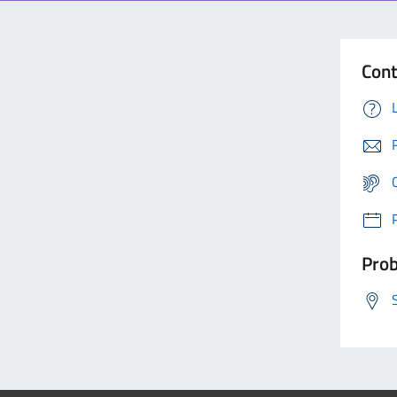
Cont
Prob