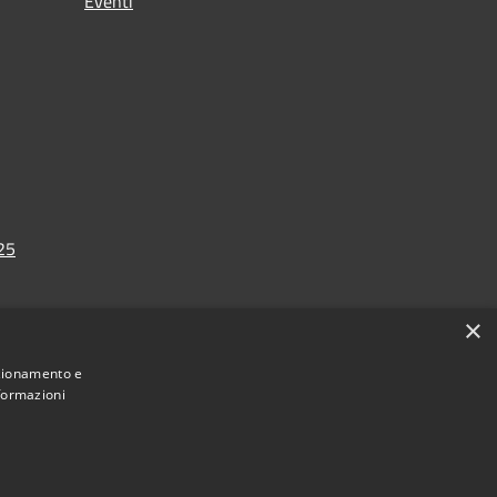
Eventi
025
×
nzionamento e
nformazioni