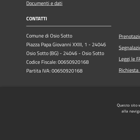
Documenti e dati
CONTATTI
Comune di Osio Sotto
Prenotaz
Piazza Papa Giovanni XXIII, 1 - 24046
Segnalazi
Osio Sotto (BG) - 24046 - Osio Sotto
Leggi le 
Codice Fiscale: 00650920168
Richiesta
Partita IVA: 00650920168
PEC:
comune.osiosotto@pec.regione.lombardia.it
Questo sito 
Centralino Unico: 035 4185901
alla navig