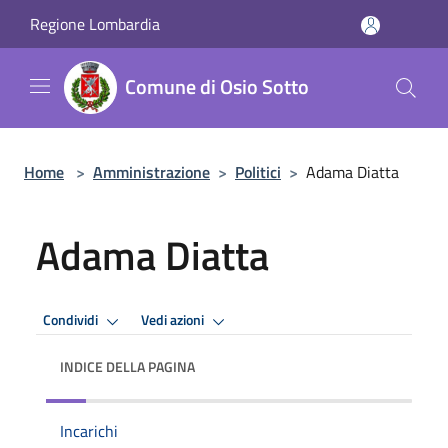
Salta al contenuto principale
Regione Lombardia
Comune di Osio Sotto
Home
>
Amministrazione
>
Politici
>
Adama Diatta
Adama Diatta
Condividi
Vedi azioni
INDICE DELLA PAGINA
Incarichi