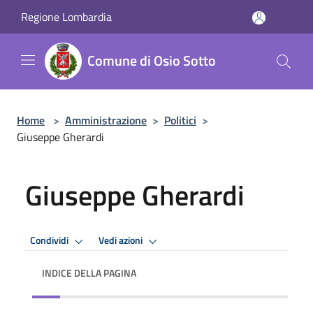
Salta al contenuto principale
Regione Lombardia
Comune di Osio Sotto
Home
>
Amministrazione
>
Politici
>
Giuseppe Gherardi
Giuseppe Gherardi
Condividi
Vedi azioni
INDICE DELLA PAGINA