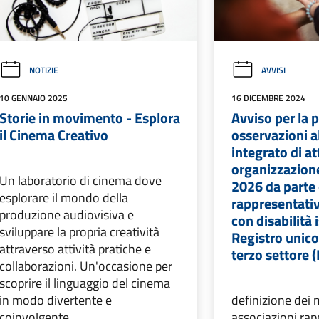
NOTIZIE
AVVISI
10 GENNAIO 2025
16 DICEMBRE 2024
Storie in movimento - Esplora
Avviso per la 
il Cinema Creativo
osservazioni a
integrato di at
organizzazion
Un laboratorio di cinema dove
2026 da parte 
esplorare il mondo della
rappresentati
produzione audiovisiva e
con disabilità i
sviluppare la propria creatività
Registro unico
attraverso attività pratiche e
terzo settore
collaborazioni. Un'occasione per
scoprire il linguaggio del cinema
in modo divertente e
definizione dei m
coinvolgente.
associazioni rap