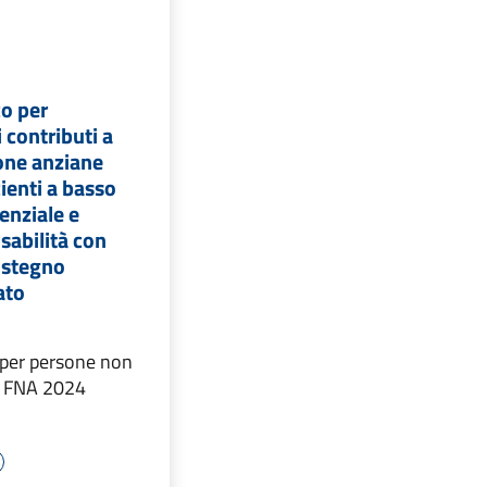
co per
 contributi a
one anziane
ienti a basso
enziale e
sabilità con
ostegno
ato
per persone non
 - FNA 2024