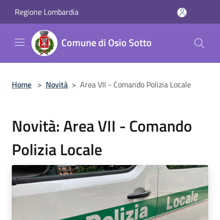
Salta al contenuto principale
Regione Lombardia
Comune di Osio Sotto
Home
>
Novità
>
Area VII - Comando Polizia Locale
Novità: Area VII - Comando
Polizia Locale