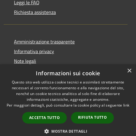
Leggi le FAQ
Richiesta assistenza
Amministrazione trasparente
Informativa privacy
Note legali
×
Dichiarazione di accessibilità 2025
Informazioni sui cookie
Questo sito web utilizza cookie tecnici e assimilati strettamente
necessari al corretto funzionamento e alla navigazione del sito,
nonché un cookie tecnico analitico al solo fine di elaborare
informazioni statistiche, aggregate e anonime.
RSS
Copyright © 2026 • Comune di
Per maggiori dettagli, può consultare la cookie policy al seguente
link
Accessibilità
Osio Sotto • Powered by
Privacy
Municipium
Accesso
•
RIFIUTA TUTTO
ACCETTA TUTTO
Cookie
redazione
Mappa del sito
MOSTRA DETTAGLI