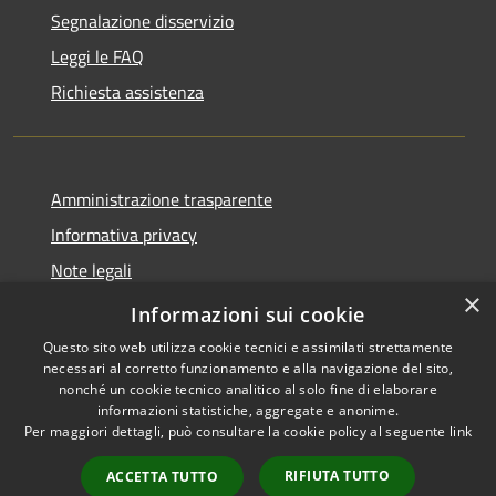
Segnalazione disservizio
Leggi le FAQ
Richiesta assistenza
Amministrazione trasparente
Informativa privacy
Note legali
×
Dichiarazione di accessibilità 2025
Informazioni sui cookie
Questo sito web utilizza cookie tecnici e assimilati strettamente
necessari al corretto funzionamento e alla navigazione del sito,
nonché un cookie tecnico analitico al solo fine di elaborare
informazioni statistiche, aggregate e anonime.
RSS
Copyright © 2026 • Comune di
Per maggiori dettagli, può consultare la cookie policy al seguente
link
Accessibilità
Osio Sotto • Powered by
Privacy
Municipium
Accesso
•
RIFIUTA TUTTO
ACCETTA TUTTO