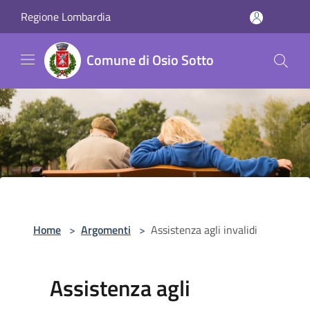
Salta al contenuto principale
Regione Lombardia
Comune di Osio Sotto
Home
>
Argomenti
>
Assistenza agli invalidi
Assistenza agli