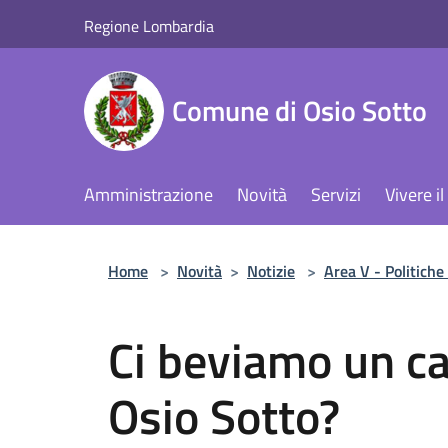
Salta al contenuto principale
Regione Lombardia
Comune di Osio Sotto
Amministrazione
Novità
Servizi
Vivere 
Home
>
Novità
>
Notizie
>
Area V - Politiche 
Ci beviamo un ca
Osio Sotto?