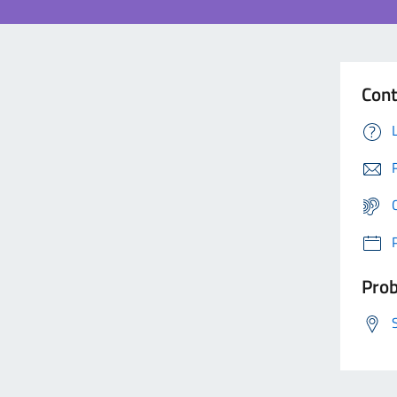
Cont
Prob