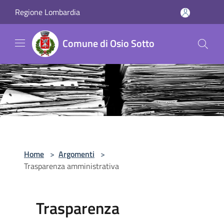
Salta al contenuto principale
Regione Lombardia
Comune di Osio Sotto
Home
>
Argomenti
>
Trasparenza amministrativa
Trasparenza