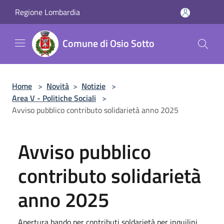
Salta al contenuto principale
Regione Lombardia
Comune di Osio Sotto
Home
>
Novità
>
Notizie
>
Area V - Politiche Sociali
>
Avviso pubblico contributo solidarietà anno 2025
Avviso pubblico
contributo solidarietà
anno 2025
Apertura bando per contributi soldarietà per inquilini