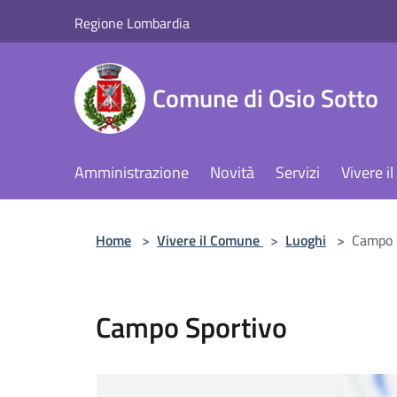
Salta al contenuto principale
Regione Lombardia
Comune di Osio Sotto
Amministrazione
Novità
Servizi
Vivere 
Home
>
Vivere il Comune
>
Luoghi
>
Campo 
Campo Sportivo