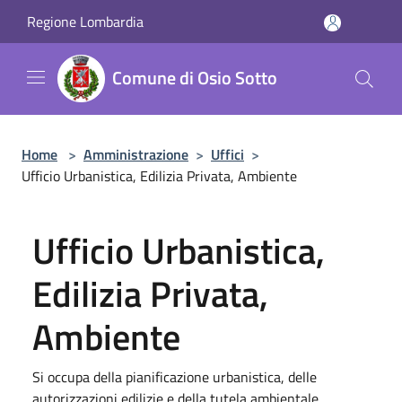
Salta al contenuto principale
Regione Lombardia
Comune di Osio Sotto
Home
>
Amministrazione
>
Uffici
>
Ufficio Urbanistica, Edilizia Privata, Ambiente
Ufficio Urbanistica,
Edilizia Privata,
Ambiente
Si occupa della pianificazione urbanistica, delle
autorizzazioni edilizie e della tutela ambientale.