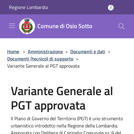
Salta al contenuto principale
Regione Lombardia
Comune di Osio Sotto
Home
>
Amministrazione
>
Documenti e dati
>
Documenti (tecnico) di supporto
>
Variante Generale al PGT approvata
Variante Generale al
PGT approvata
Il Piano di Governo del Territorio (PGT) è uno strumento
urbanistico introdotto nella Regione della Lombardia.
Approvata con Delibera di Consiglio Comunale nr. 9 del