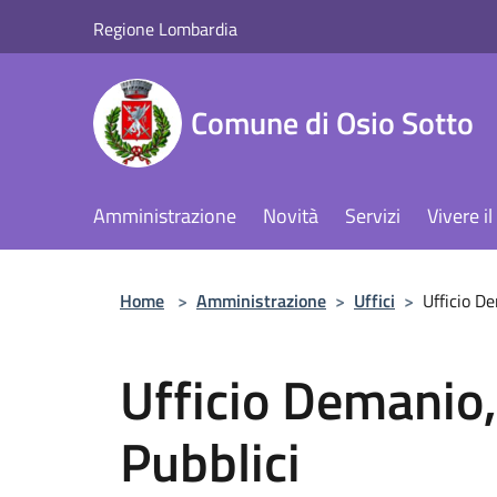
Salta al contenuto principale
Regione Lombardia
Comune di Osio Sotto
Amministrazione
Novità
Servizi
Vivere 
Home
>
Amministrazione
>
Uffici
>
Ufficio D
Ufficio Demanio,
Pubblici