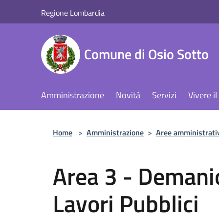
Salta al contenuto principale
Regione Lombardia
Comune di Osio Sotto
Amministrazione
Novità
Servizi
Vivere 
Home
>
Amministrazione
>
Aree amministrati
Area 3 - Demani
Lavori Pubblici