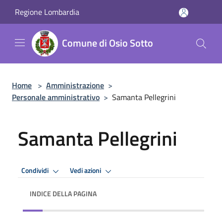
Salta al contenuto principale
Regione Lombardia
Comune di Osio Sotto
Home
>
Amministrazione
>
Personale amministrativo
>
Samanta Pellegrini
Samanta Pellegrini
Condividi
Vedi azioni
INDICE DELLA PAGINA