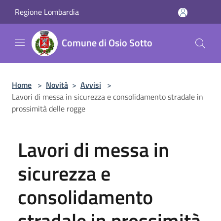
Salta al contenuto principale
Regione Lombardia
Comune di Osio Sotto
Home
>
Novità
>
Avvisi
>
Lavori di messa in sicurezza e consolidamento stradale in
prossimità delle rogge
Lavori di messa in
sicurezza e
consolidamento
stradale in prossimità