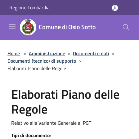
Salta al contenuto principale
Regione Lombardia
Comune di Osio Sotto
Home
>
Amministrazione
>
Documenti e dati
>
Documenti (tecnico) di supporto
>
Elaborati Piano delle Regole
Elaborati Piano delle
Regole
Relativo alla Variante Generale al PGT
Tipi di documento
: