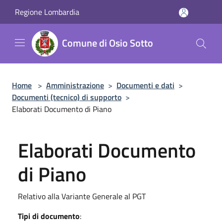
Salta al contenuto principale
Regione Lombardia
Comune di Osio Sotto
Home
>
Amministrazione
>
Documenti e dati
>
Documenti (tecnico) di supporto
>
Elaborati Documento di Piano
Elaborati Documento
di Piano
Relativo alla Variante Generale al PGT
Tipi di documento
: