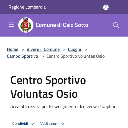
Salta al contenuto principale
Regione Lombardia
Comune di Osio Sotto
Home
>
Vivere il Comune
>
Luoghi
>
Campo Sportivo
>
Centro Sportivo Voluntas Osio
Centro Sportivo
Voluntas Osio
Area attrezzata per lo svolgimento di diverse discipline
Condividi
Vedi azioni