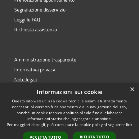
Segnalazione disservizio
Leggi le FAQ
Richiesta assistenza
Amministrazione trasparente
Informativa privacy
Note legali
×
Dichiarazione di accessibilità 2025
Informazioni sui cookie
Questo sito web utilizza cookie tecnici e assimilati strettamente
necessari al corretto funzionamento e alla navigazione del sito,
nonché un cookie tecnico analitico al solo fine di elaborare
informazioni statistiche, aggregate e anonime.
RSS
Copyright © 2026 • Comune di
Per maggiori dettagli, può consultare la cookie policy al seguente
link
Accessibilità
Osio Sotto • Powered by
Privacy
Municipium
Accesso
•
RIFIUTA TUTTO
ACCETTA TUTTO