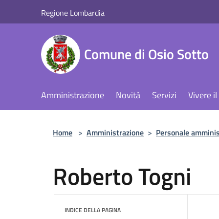
Salta al contenuto principale
Regione Lombardia
Comune di Osio Sotto
Amministrazione
Novità
Servizi
Vivere 
Home
>
Amministrazione
>
Personale amminis
Roberto Togni
INDICE DELLA PAGINA