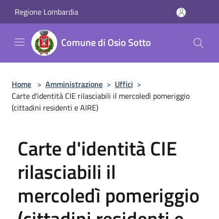
Salta al contenuto principale
Regione Lombardia
Comune di Osio Sotto
Home
>
Amministrazione
>
Uffici
>
Carte d'identità CIE rilasciabili il mercoledì pomeriggio
(cittadini residenti e AIRE)
Carte d'identità CIE
rilasciabili il
mercoledì pomeriggio
(cittadini residenti e