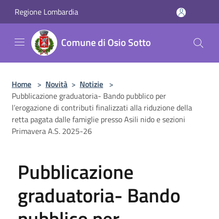
Salta al contenuto principale
Regione Lombardia
Comune di Osio Sotto
Home
>
Novità
>
Notizie
>
Pubblicazione graduatoria- Bando pubblico per
l’erogazione di contributi finalizzati alla riduzione della
retta pagata dalle famiglie presso Asili nido e sezioni
Primavera A.S. 2025-26
Pubblicazione
graduatoria- Bando
pubblico per