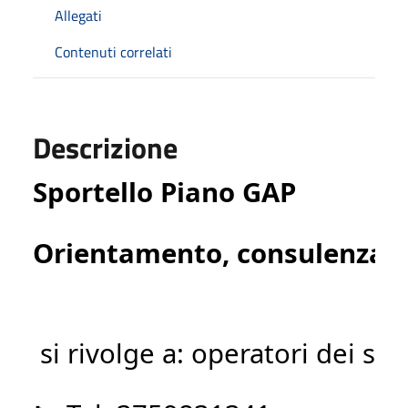
Allegati
Contenuti correlati
Descrizione
Sportello Piano GAP 
Orientamento
, 
consulenza
 e
si rivolge
 a
: 
operatori
dei
ser