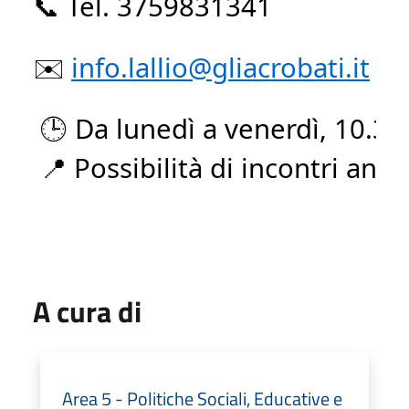
📞 Tel. 3759831341
✉️ 
info.lallio@gliacrobati.it
🕒 Da 
lunedì
 a 
venerdì
, 10.30
📍 
Possibilità
 di 
incontri
anch
A cura di
Area 5 - Politiche Sociali, Educative e