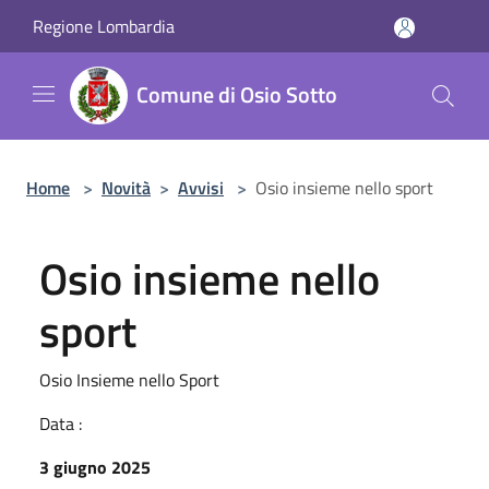
Salta al contenuto principale
Regione Lombardia
Comune di Osio Sotto
Home
>
Novità
>
Avvisi
>
Osio insieme nello sport
Osio insieme nello
sport
Osio Insieme nello Sport
Data :
3 giugno 2025