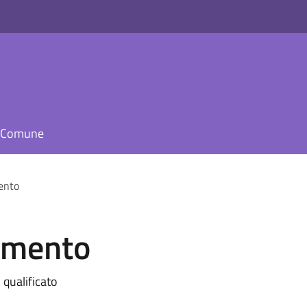
il Comune
ento
tamento
 qualificato