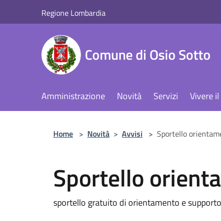
Salta al contenuto principale
Regione Lombardia
Comune di Osio Sotto
Amministrazione
Novità
Servizi
Vivere 
Home
>
Novità
>
Avvisi
>
Sportello orientam
Sportello orien
sportello gratuito di orientamento e supporto