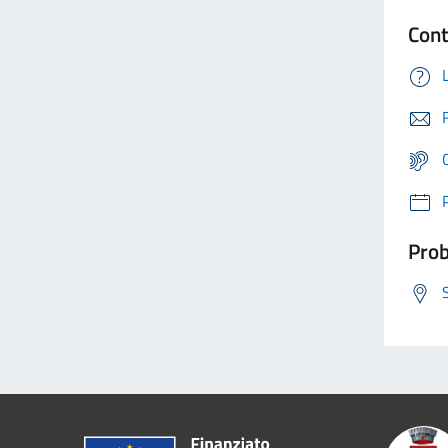
Cont
Prob