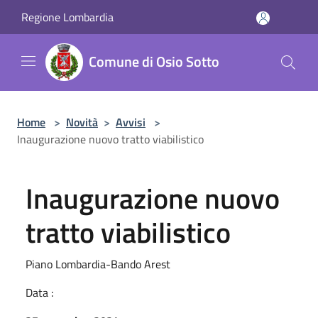
Salta al contenuto principale
Regione Lombardia
Comune di Osio Sotto
Home
>
Novità
>
Avvisi
>
Inaugurazione nuovo tratto viabilistico
Inaugurazione nuovo
tratto viabilistico
Piano Lombardia-Bando Arest
Data :