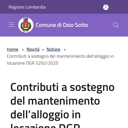
Salta al contenuto principale
Regione Lombardia
Comune di Osio Sotto
Home
>
Novità
>
Notizie
>
Contributi a sostegno del mantenimento dell’alloggio in
locazione DGR 5292/2025
Contributi a sostegno
del mantenimento
dell’alloggio in
locazione DGR