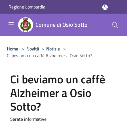
Salta al contenuto principale
Regione Lombardia
Comune di Osio Sotto
Home
>
Novità
>
Notizie
>
Ci beviamo un caffè Alzheimer a Osio Sotto?
Ci beviamo un caffè
Alzheimer a Osio
Sotto?
Serate informative