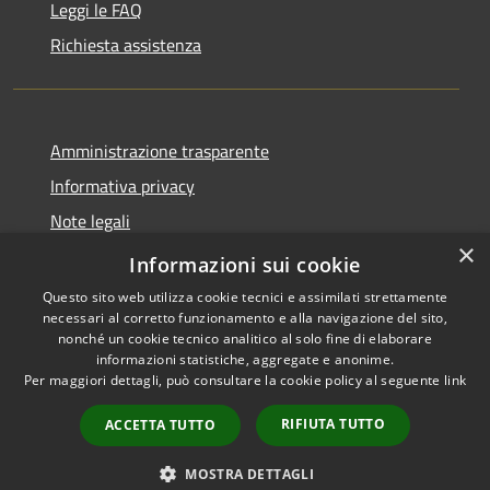
Leggi le FAQ
Richiesta assistenza
Amministrazione trasparente
Informativa privacy
Note legali
×
Dichiarazione di accessibilità 2025
Informazioni sui cookie
Questo sito web utilizza cookie tecnici e assimilati strettamente
necessari al corretto funzionamento e alla navigazione del sito,
nonché un cookie tecnico analitico al solo fine di elaborare
informazioni statistiche, aggregate e anonime.
RSS
Copyright © 2026 • Comune di
Per maggiori dettagli, può consultare la cookie policy al seguente
link
Accessibilità
Osio Sotto • Powered by
Privacy
Municipium
Accesso
•
RIFIUTA TUTTO
ACCETTA TUTTO
Cookie
redazione
Mappa del sito
MOSTRA DETTAGLI