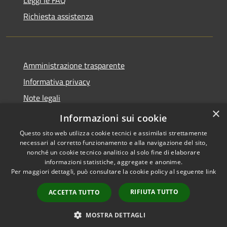
Richiesta assistenza
Amministrazione trasparente
Informativa privacy
Note legali
×
Dichiarazione di accessibilità 2025
Informazioni sui cookie
Questo sito web utilizza cookie tecnici e assimilati strettamente
necessari al corretto funzionamento e alla navigazione del sito,
nonché un cookie tecnico analitico al solo fine di elaborare
informazioni statistiche, aggregate e anonime.
RSS
Copyright © 2026 • Comune di
Per maggiori dettagli, può consultare la cookie policy al seguente
link
Accessibilità
Osio Sotto • Powered by
Privacy
Municipium
Accesso
•
RIFIUTA TUTTO
ACCETTA TUTTO
Cookie
redazione
Mappa del sito
MOSTRA DETTAGLI