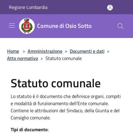
Salta al contenuto principale
Regione Lombardia
Comune di Osio Sotto
Home
>
Amministrazione
>
Documenti e dati
>
Atto normativo
>
Statuto comunale
Statuto comunale
Lo statuto è il documento che definisce organi, compiti
e modalità di funzionamento dell’Ente comunale.
Contiene le attribuzioni del Sindaco, della Giunta e del
Consiglio comunale.
Tipi di documento
: