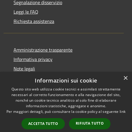
Segnalazione disservizio
Leggi le FAQ
Richiesta assistenza
Amministrazione trasparente
Informativa privacy
Note legali
×
Dichiarazione di accessibilità 2025
Informazioni sui cookie
Questo sito web utilizza cookie tecnici e assimilati strettamente
necessari al corretto funzionamento e alla navigazione del sito,
nonché un cookie tecnico analitico al solo fine di elaborare
informazioni statistiche, aggregate e anonime.
RSS
Copyright © 2026 • Comune di
Per maggiori dettagli, può consultare la cookie policy al seguente
link
Accessibilità
Osio Sotto • Powered by
Privacy
Municipium
Accesso
•
RIFIUTA TUTTO
ACCETTA TUTTO
Cookie
redazione