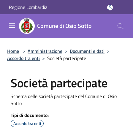
Salta al contenuto principale
Regione Lombardia
Comune di Osio Sotto
Home
>
Amministrazione
>
Documenti e dati
>
Accordo tra enti
>
Società partecipate
Società partecipate
Schema delle società partecipate del Comune di Osio
Sotto
Tipi di documento
:
Accordo tra enti