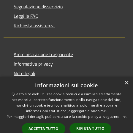
Segnalazione disservizio
Leggi le FAQ
Richiesta assistenza
Amministrazione trasparente
Informativa privacy
Note legali
×
Dichiarazione di accessibilità 2025
Informazioni sui cookie
Questo sito web utilizza cookie tecnici e assimilati strettamente
necessari al corretto funzionamento e alla navigazione del sito,
nonché un cookie tecnico analitico al solo fine di elaborare
informazioni statistiche, aggregate e anonime.
RSS
Copyright © 2026 • Comune di
Per maggiori dettagli, può consultare la cookie policy al seguente
link
Accessibilità
Osio Sotto • Powered by
Privacy
Municipium
Accesso
•
RIFIUTA TUTTO
ACCETTA TUTTO