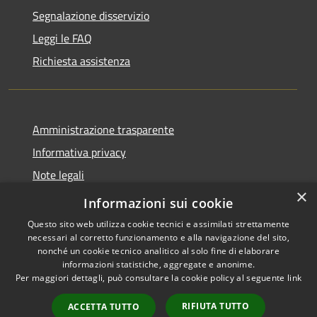
Segnalazione disservizio
Leggi le FAQ
Richiesta assistenza
Amministrazione trasparente
Informativa privacy
Note legali
×
Dichiarazione di accessibilità 2025
Informazioni sui cookie
Questo sito web utilizza cookie tecnici e assimilati strettamente
necessari al corretto funzionamento e alla navigazione del sito,
nonché un cookie tecnico analitico al solo fine di elaborare
informazioni statistiche, aggregate e anonime.
RSS
Copyright © 2026 • Comune di
Per maggiori dettagli, può consultare la cookie policy al seguente
link
Accessibilità
Osio Sotto • Powered by
Privacy
Municipium
Accesso
•
RIFIUTA TUTTO
ACCETTA TUTTO