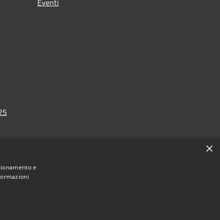
Eventi
025
×
nzionamento e
nformazioni