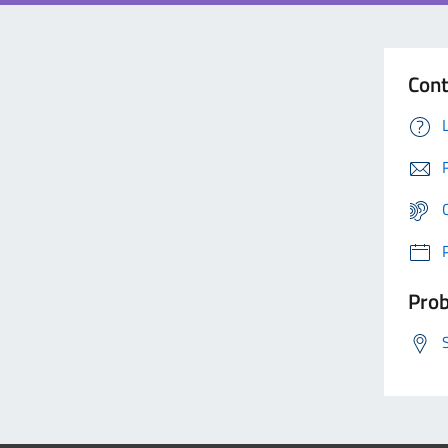
Cont
Prob