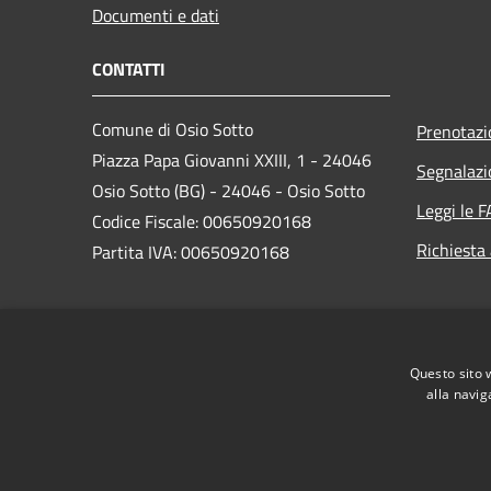
Documenti e dati
CONTATTI
Comune di Osio Sotto
Prenotaz
Piazza Papa Giovanni XXIII, 1 - 24046
Segnalazi
Osio Sotto (BG) - 24046 - Osio Sotto
Leggi le 
Codice Fiscale: 00650920168
Richiesta
Partita IVA: 00650920168
PEC:
comune.osiosotto@pec.regione.lombardia.it
Questo sito 
Centralino Unico: 035 4185901
alla navig