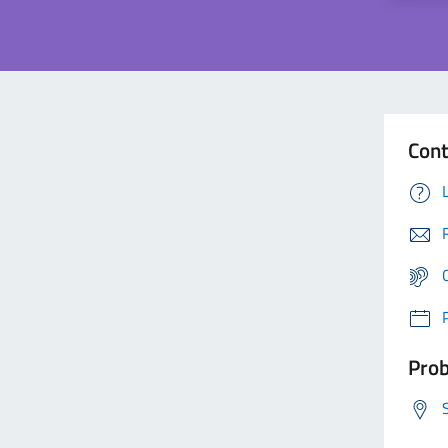
Cont
Prob