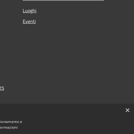
Luoghi
Eventi
025
×
nzionamento e
nformazioni