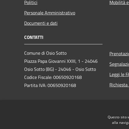
Politici
Mobilità e
Personale Amministrativo
Documenti e dati
CONTATTI
Comune di Osio Sotto
Prenotaz
Piazza Papa Giovanni XXIII, 1 - 24046
Segnalazi
Osio Sotto (BG) - 24046 - Osio Sotto
Leggi le 
Codice Fiscale: 00650920168
Richiesta
Partita IVA: 00650920168
PEC:
comune.osiosotto@pec.regione.lombardia.it
Questo sito 
Centralino Unico: 035 4185901
alla navig