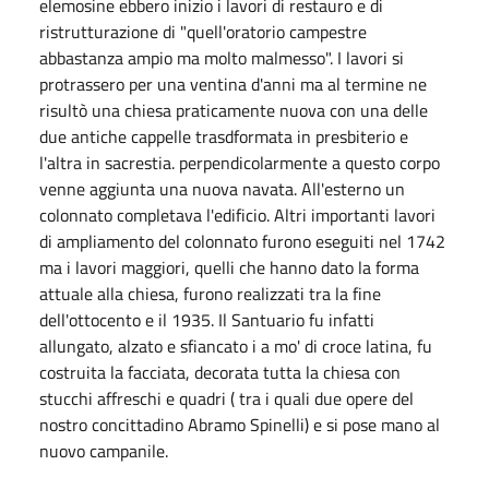
elemosine ebbero inizio i lavori di restauro e di
ristrutturazione di "quell'oratorio campestre
abbastanza ampio ma molto malmesso". I lavori si
protrassero per una ventina d'anni ma al termine ne
risultò una chiesa praticamente nuova con una delle
due antiche cappelle trasdformata in presbiterio e
l'altra in sacrestia. perpendicolarmente a questo corpo
venne aggiunta una nuova navata. All'esterno un
colonnato completava l'edificio. Altri importanti lavori
di ampliamento del colonnato furono eseguiti nel 1742
ma i lavori maggiori, quelli che hanno dato la forma
attuale alla chiesa, furono realizzati tra la fine
dell'ottocento e il 1935. Il Santuario fu infatti
allungato, alzato e sfiancato i a mo' di croce latina, fu
costruita la facciata, decorata tutta la chiesa con
stucchi affreschi e quadri ( tra i quali due opere del
nostro concittadino Abramo Spinelli) e si pose mano al
nuovo campanile.