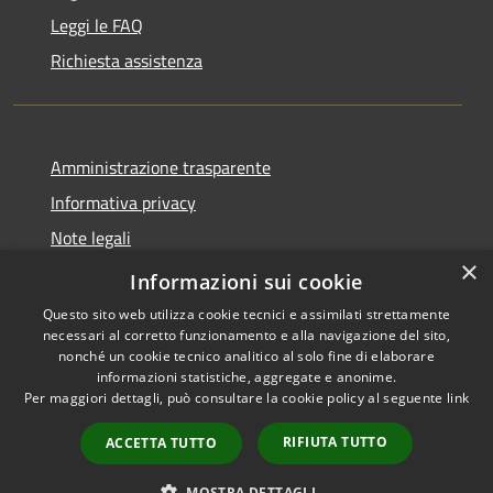
Leggi le FAQ
Richiesta assistenza
Amministrazione trasparente
Informativa privacy
Note legali
×
Dichiarazione di accessibilità 2025
Informazioni sui cookie
Questo sito web utilizza cookie tecnici e assimilati strettamente
necessari al corretto funzionamento e alla navigazione del sito,
nonché un cookie tecnico analitico al solo fine di elaborare
informazioni statistiche, aggregate e anonime.
RSS
Copyright © 2026 • Comune di
Per maggiori dettagli, può consultare la cookie policy al seguente
link
Accessibilità
Osio Sotto • Powered by
Privacy
Municipium
Accesso
•
RIFIUTA TUTTO
ACCETTA TUTTO
Cookie
redazione
Mappa del sito
MOSTRA DETTAGLI