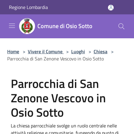
Salta al contenuto principale
Regione Lombardia
Comune di Osio Sotto
Home
>
Vivere il Comune
>
Luoghi
>
Chiesa
>
Parrocchia di San Zenone Vescovo in Osio Sotto
Parrocchia di San
Zenone Vescovo in
Osio Sotto
La chiesa parrocchiale svolge un ruolo centrale nelle
attività religiose e comunitarie, fungendo da punto di