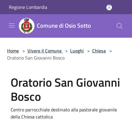
Salta al contenuto principale
Regione Lombardia
Comune di Osio Sotto
Home
>
Vivere il Comune
>
Luoghi
>
Chiesa
>
Oratorio San Giovanni Bosco
Oratorio San Giovanni
Bosco
Centro parrocchiale destinato alla pastorale giovanile
della Chiesa cattolica