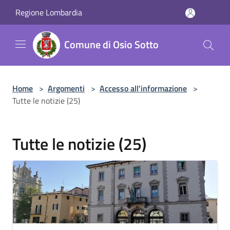
Salta al contenuto principale
Regione Lombardia
Comune di Osio Sotto
Home
>
Argomenti
>
Accesso all'informazione
>
Tutte le notizie (25)
Tutte le notizie (25)