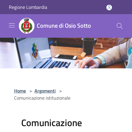
Salta al contenuto principale
Regione Lombardia
Comune di Osio Sotto
Home
>
Argomenti
>
Comunicazione istituzionale
Comunicazione