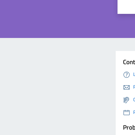
Cont
Prob