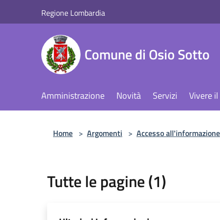
Salta al contenuto principale
Regione Lombardia
Comune di Osio Sotto
Amministrazione
Novità
Servizi
Vivere 
Home
>
Argomenti
>
Accesso all'informazione
Tutte le pagine (1)