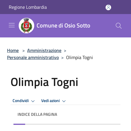
Salta al contenuto principale
Regione Lombardia
Comune di Osio Sotto
Home
>
Amministrazione
>
Personale amministrativo
>
Olimpia Togni
Olimpia Togni
Condividi
Vedi azioni
INDICE DELLA PAGINA