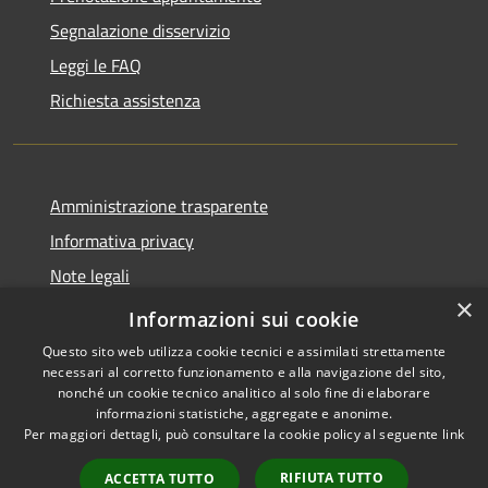
Segnalazione disservizio
Leggi le FAQ
Richiesta assistenza
Amministrazione trasparente
Informativa privacy
Note legali
×
Dichiarazione di accessibilità 2025
Informazioni sui cookie
Questo sito web utilizza cookie tecnici e assimilati strettamente
necessari al corretto funzionamento e alla navigazione del sito,
nonché un cookie tecnico analitico al solo fine di elaborare
informazioni statistiche, aggregate e anonime.
RSS
Copyright © 2026 • Comune di
Per maggiori dettagli, può consultare la cookie policy al seguente
link
Accessibilità
Osio Sotto • Powered by
Privacy
Municipium
Accesso
•
RIFIUTA TUTTO
ACCETTA TUTTO