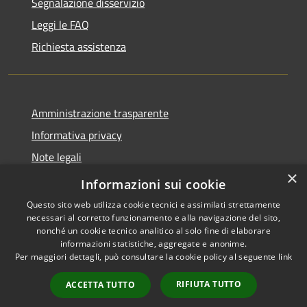
Segnalazione disservizio
Leggi le FAQ
Richiesta assistenza
Amministrazione trasparente
Informativa privacy
Note legali
×
Dichiarazione di accessibilità 2025
Informazioni sui cookie
Questo sito web utilizza cookie tecnici e assimilati strettamente
necessari al corretto funzionamento e alla navigazione del sito,
nonché un cookie tecnico analitico al solo fine di elaborare
informazioni statistiche, aggregate e anonime.
RSS
Copyright © 2026 • Comune di
Per maggiori dettagli, può consultare la cookie policy al seguente
link
Accessibilità
Osio Sotto • Powered by
Privacy
Municipium
Accesso
•
RIFIUTA TUTTO
ACCETTA TUTTO
Cookie
redazione