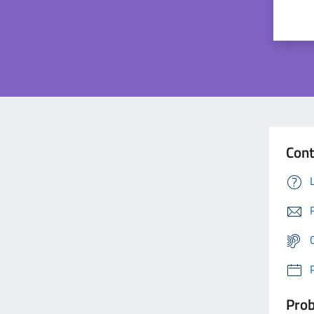
Cont
Prob