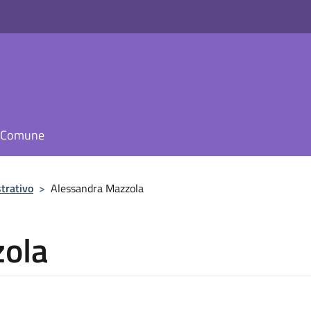
il Comune
trativo
>
Alessandra Mazzola
zola