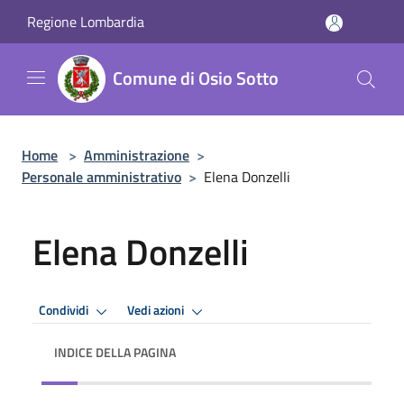
Salta al contenuto principale
Regione Lombardia
Comune di Osio Sotto
Home
>
Amministrazione
>
Personale amministrativo
>
Elena Donzelli
Elena Donzelli
Condividi
Vedi azioni
INDICE DELLA PAGINA