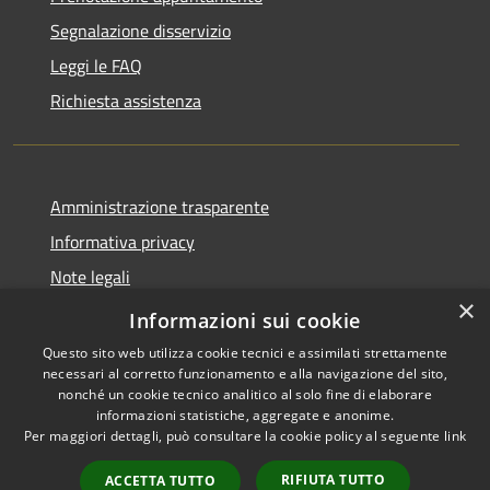
Segnalazione disservizio
Leggi le FAQ
Richiesta assistenza
Amministrazione trasparente
Informativa privacy
Note legali
×
Dichiarazione di accessibilità 2025
Informazioni sui cookie
Questo sito web utilizza cookie tecnici e assimilati strettamente
necessari al corretto funzionamento e alla navigazione del sito,
nonché un cookie tecnico analitico al solo fine di elaborare
informazioni statistiche, aggregate e anonime.
RSS
Copyright © 2026 • Comune di
Per maggiori dettagli, può consultare la cookie policy al seguente
link
Accessibilità
Osio Sotto • Powered by
Privacy
Municipium
Accesso
•
RIFIUTA TUTTO
ACCETTA TUTTO