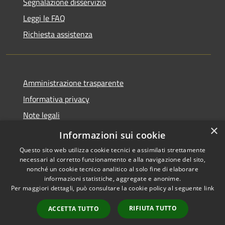
Segnalazione disservizio
Leggi le FAQ
Richiesta assistenza
Amministrazione trasparente
Informativa privacy
Note legali
×
Dichiarazione di accessibilità 2025
Informazioni sui cookie
Questo sito web utilizza cookie tecnici e assimilati strettamente
necessari al corretto funzionamento e alla navigazione del sito,
nonché un cookie tecnico analitico al solo fine di elaborare
informazioni statistiche, aggregate e anonime.
RSS
Copyright © 2026 • Comune di
Per maggiori dettagli, può consultare la cookie policy al seguente
link
Accessibilità
Osio Sotto • Powered by
Privacy
Municipium
Accesso
•
RIFIUTA TUTTO
ACCETTA TUTTO
Cookie
redazione